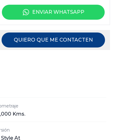
ENVIAR WHATSAPP
QUIERO QUE ME CONTACTEN
Nombre
Correo
Celular
lometraje
,000 Kms.
rsión
Mensaje
6 Style At