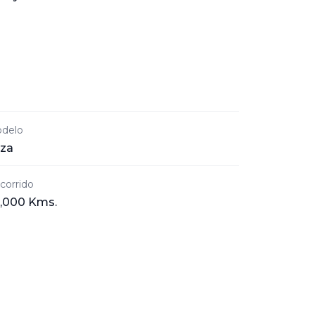
QUIERO QUE ME CONTACTEN
delo
iza
corrido
,000 Kms.