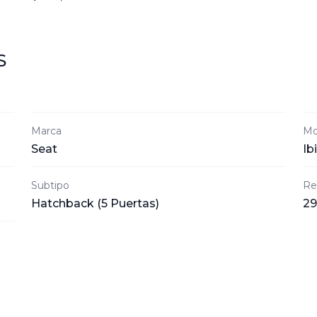
S
Marca
Mo
Seat
Ib
Subtipo
Re
Hatchback (5 Puertas)
29